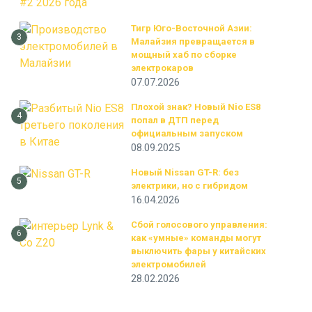
Тигр Юго-Восточной Азии:
3
Малайзия превращается в
мощный хаб по сборке
электрокаров
07.07.2026
Плохой знак? Новый Nio ES8
4
попал в ДТП перед
официальным запуском
08.09.2025
Новый Nissan GT-R: без
5
электрики, но с гибридом
16.04.2026
Сбой голосового управления:
6
как «умные» команды могут
выключить фары у китайских
электромобилей
28.02.2026