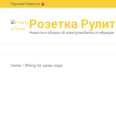
Перейти к содержанию
Горячие Новости
Европейский авторынок подрос на 6,1%: Skod
В стиле Neue Klasse: BMW показала новый к
Гостиная на колесах: Xiaomi раскрыла сало
Розетка Рулит
Новости и обзоры об электромобилях и гибридах
Home
/
XPeng G6 запас хода