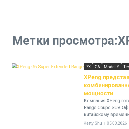
Метки просмотра:XP
7X
G6
Model Y
Te
XPeng представ
комбинированно
мощности
Компания XPeng гот
Range Coupe SUV. Оф
китайскому времени.
Ketty Shu
05.03.2026