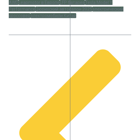
AWD
Leapmotor в Европе
LFP батарея
Tesla Model Y
Performance
Цюрихский автосалон 2025
электрический
кроссовер
электромобили Китай