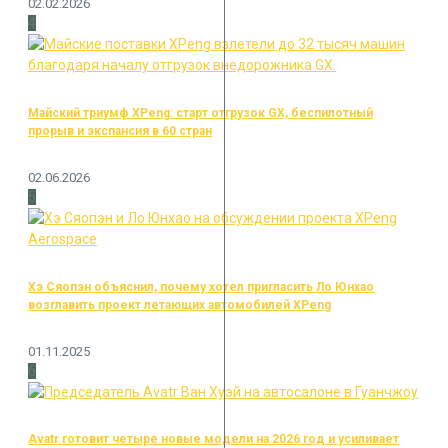
02.02.2026
4
Майский триумф XPeng: старт отгрузок GX, беспилотный
прорыв и экспансия в 60 стран
02.06.2026
5
Хэ Сяопэн объяснил, почему хотел пригласить Ло Юнхао
возглавить проект летающих автомобилей XPeng
01.11.2025
6
Avatr готовит четыре новые модели на 2026 год и усиливает