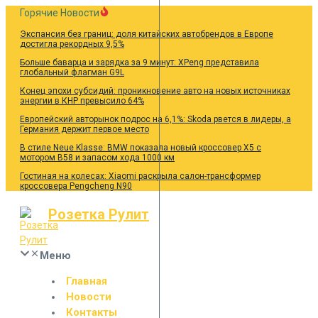
Перейти
Горячие Новости
к
Экспансия без границ: доля китайских автобрендов в Европе
содержанию
достигла рекордных 9,5%
Больше баварца и зарядка за 9 минут: XPeng представила
глобальный флагман G9L
Конец эпохи субсидий: проникновение авто на новых источниках
энергии в КНР превысило 64%
Европейский авторынок подрос на 6,1%: Skoda рвется в лидеры, а
Германия держит первое место
В стиле Neue Klasse: BMW показала новый кроссовер X5 с
мотором B58 и запасом хода 1000 км
Гостиная на колесах: Xiaomi раскрыла салон-трансформер
кроссовера Pengcheng N90
Розетка Рулит
Меню
Главная
Новости
Контакты