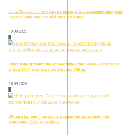
Lantu Zhuiguang L готовится к выходу: флагманский гибридный
седан с колесной базой более 3 метров
10.08.2025
2
Hyundai представит электромобиль с увеличенным запасом
хода в 2027 году: дальность более 960 км
18.09.2025
3
XPeng и Lemmo представили складной электрический
велосипед Zero из карбона