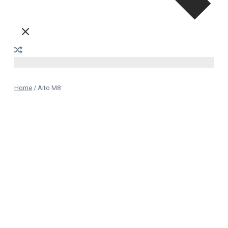
Home
/
Aito M8