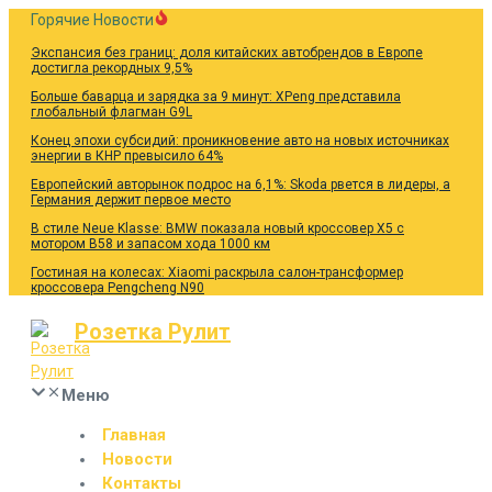
Перейти
Горячие Новости
к
Экспансия без границ: доля китайских автобрендов в Европе
содержанию
достигла рекордных 9,5%
Больше баварца и зарядка за 9 минут: XPeng представила
глобальный флагман G9L
Конец эпохи субсидий: проникновение авто на новых источниках
энергии в КНР превысило 64%
Европейский авторынок подрос на 6,1%: Skoda рвется в лидеры, а
Германия держит первое место
В стиле Neue Klasse: BMW показала новый кроссовер X5 с
мотором B58 и запасом хода 1000 км
Гостиная на колесах: Xiaomi раскрыла салон-трансформер
кроссовера Pengcheng N90
Розетка Рулит
Меню
Главная
Новости
Контакты