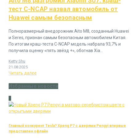
Aito M8 разгромил Xiaomi SU7: краш-
тест C-NCAP назвал автомобиль от
Huawei самым безопасным
Полноразмерный внедорожник Aito M8, созданный Huawei
и Seres, признан самым безопасным автомобилем Китая.
По итогам краш-теста C-NCAP модель набрала 93,7% и
получила оценку «пять звёзд +», обогнав Xia...
Ketty Shu
21.08.2025
Читать далее
Избранные новости
1
Главный конкурент Tesla? Xpeng P7 с дверями Pengyi впервые
представлен офлайн