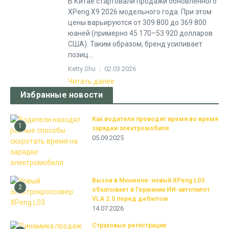
В Китае стартовали продажи обновлённого
XPeng X9 2026 модельного года. При этом
цены варьируются от 309 800 до 369 800
юаней (примерно 45 170–53 920 долларов
США). Таким образом, бренд усиливает
позиц...
Ketty Shu
02.03.2026
Читать далее
Избранные новости
Как водители проводят время во время
1
зарядки электромобиля
05.09.2025
Вызов в Мюнхене: новый XPeng L03
2
обкатывает в Германии ИИ-автопилот
VLA 2.0 перед дебютом
14.07.2026
Страховые регистрации