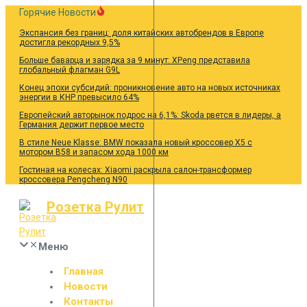
Перейти
Горячие Новости
к
Экспансия без границ: доля китайских автобрендов в Европе
содержанию
достигла рекордных 9,5%
Больше баварца и зарядка за 9 минут: XPeng представила
глобальный флагман G9L
Конец эпохи субсидий: проникновение авто на новых источниках
энергии в КНР превысило 64%
Европейский авторынок подрос на 6,1%: Skoda рвется в лидеры, а
Германия держит первое место
В стиле Neue Klasse: BMW показала новый кроссовер X5 с
мотором B58 и запасом хода 1000 км
Гостиная на колесах: Xiaomi раскрыла салон-трансформер
кроссовера Pengcheng N90
Розетка Рулит
Меню
Главная
Новости
Контакты