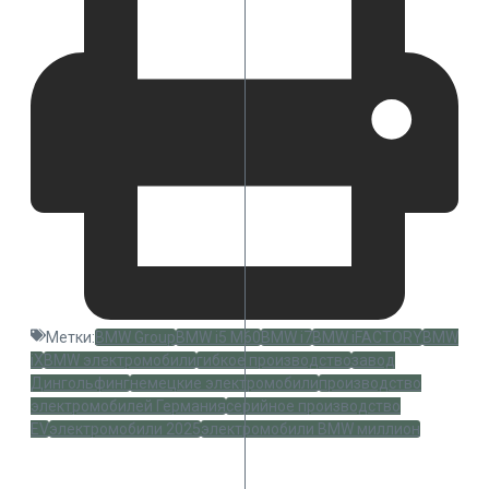
Метки:
BMW Group
BMW i5 M60
BMW i7
BMW iFACTORY
BMW
iX
BMW электромобили
гибкое производство
завод
Дингольфинг
немецкие электромобили
производство
электромобилей Германия
серийное производство
EV
электромобили 2025
электромобили BMW миллион