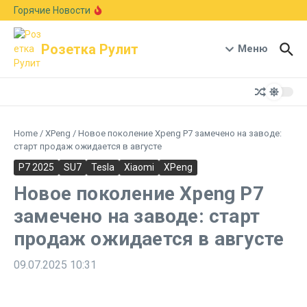
Перейти к содержанию
Европейский авторынок подрос на 6,1%:
Горячие Новости
Skoda рвется в лидеры, а Германия держит
первое место
В стиле Neue Klasse: BMW показала новый
Розетка Рулит
кроссовер X5 с мотором B58 и запасом хода
Меню
1000 км
Гостиная на колесах: Xiaomi раскрыла салон-
трансформер кроссовера Pengcheng N90
Home
/
XPeng
/
Новое поколение Xpeng P7 замечено на заводе:
старт продаж ожидается в августе
P7 2025
SU7
Tesla
Xiaomi
XPeng
Новое поколение Xpeng P7
замечено на заводе: старт
продаж ожидается в августе
09.07.2025
10:31