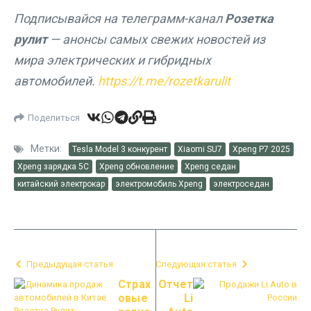
Подписывайся на телеграмм-канал
Розетка
рулит
— анонсы самых свежих новостей из
мира электрических и гибридных
автомобилей.
https://t.me/rozetkarulit
Поделиться
Метки:
Tesla Model 3 конкурент
Xiaomi SU7
Xpeng P7 2025
Xpeng зарядка 5C
Xpeng обновление
Xpeng седан
китайский электрокар
электромобиль Xpeng
электроседан
Предыдущая статья
Следующая статья
Страх
Отчет
овые
Li