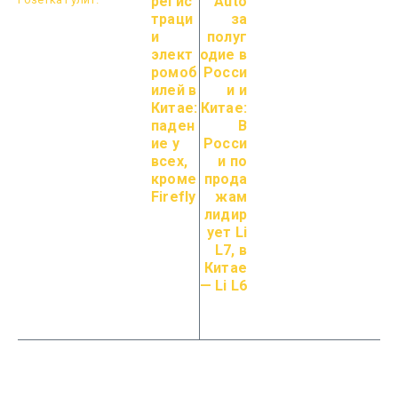
регис
Auto
траци
за
и
полуг
элект
одие в
ромоб
Росси
илей в
и и
Китае:
Китае:
паден
В
ие у
Росси
всех,
и по
кроме
прода
Firefly
жам
лидир
ует Li
L7, в
Китае
— Li L6