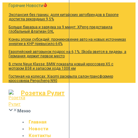
Перейти
Горячие Новости
к
Экспансия без границ: доля китайских автобрендов в Европе
содержанию
достигла рекордных 9,5%
Больше баварца и зарядка за 9 минут: XPeng представила
глобальный флагман G9L
Конец эпохи субсидий: проникновение авто на новых источниках
энергии в КНР превысило 64%
Европейский авторынок подрос на 6,1%: Skoda рвется в лидеры, а
Германия держит первое место
В стиле Neue Klasse: BMW показала новый кроссовер X5 с
мотором B58 и запасом хода 1000 км
Гостиная на колесах: Xiaomi раскрыла салон-трансформер
кроссовера Pengcheng N90
Розетка Рулит
Меню
Главная
Новости
Контакты