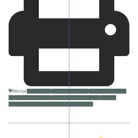
Метки:
CATL Naxtra
Changan Nevo A06
аккумуляторы для
EV
альтернативы LFP
двойная химия батарей
натрий-
ионные батареи
электромобили в холоде