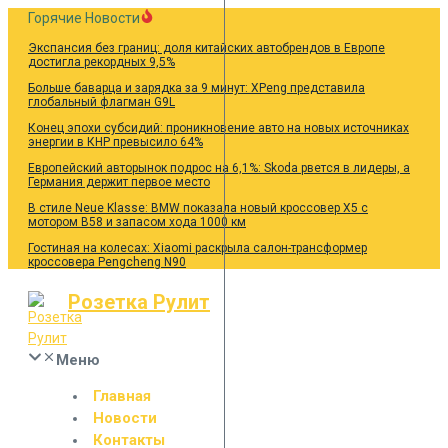
Перейти
Горячие Новости
к
Экспансия без границ: доля китайских автобрендов в Европе
содержанию
достигла рекордных 9,5%
Больше баварца и зарядка за 9 минут: XPeng представила
глобальный флагман G9L
Конец эпохи субсидий: проникновение авто на новых источниках
энергии в КНР превысило 64%
Европейский авторынок подрос на 6,1%: Skoda рвется в лидеры, а
Германия держит первое место
В стиле Neue Klasse: BMW показала новый кроссовер X5 с
мотором B58 и запасом хода 1000 км
Гостиная на колесах: Xiaomi раскрыла салон-трансформер
кроссовера Pengcheng N90
Розетка Рулит
Меню
Главная
Новости
Контакты