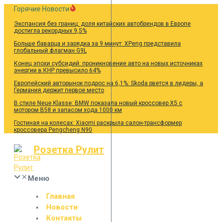
Перейти
Горячие Новости
к
Экспансия без границ: доля китайских автобрендов в Европе
содержанию
достигла рекордных 9,5%
Больше баварца и зарядка за 9 минут: XPeng представила
глобальный флагман G9L
Конец эпохи субсидий: проникновение авто на новых источниках
энергии в КНР превысило 64%
Европейский авторынок подрос на 6,1%: Skoda рвется в лидеры, а
Германия держит первое место
В стиле Neue Klasse: BMW показала новый кроссовер X5 с
мотором B58 и запасом хода 1000 км
Гостиная на колесах: Xiaomi раскрыла салон-трансформер
кроссовера Pengcheng N90
Розетка Рулит
Меню
Главная
Новости
Контакты