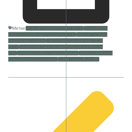
Метки:
доля автомобилей NEV Китай
плоский пол
электроплатформа преимущества
расход топлива
бензиновых машин
статистика продаж май 2026
CPCA
характеристики пятиместных кроссоверов
ДВС
ценовые войны гомогенизация
Электрификация
больших внедорожников
Ю Бин Ledao Auto NIO