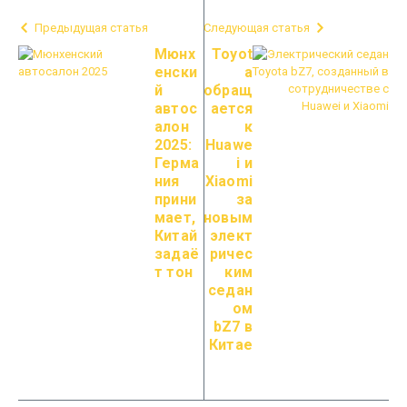
Предыдущая статья
Следующая статья
Мюнх
Toyot
енски
a
й
обращ
автос
ается
алон
к
2025:
Huawe
Герма
i и
ния
Xiaomi
прини
за
мает,
новым
Китай
элект
задаё
ричес
т тон
ким
седан
ом
bZ7 в
Китае