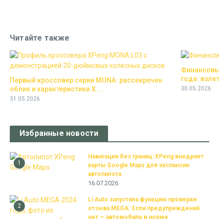
Читайте также
Финансовый
года: взлет
Первый кроссовер серии MONA: рассекречен
облик и характеристики X ...
30.05.2026
31.05.2026
Избранные новости
Навигация без границ: XPeng внедряет
1
карты Google Maps для экспансии
автопилота
16.07.2026
Li Auto запустила функцию проверки
2
отзыва MEGA. Если предупреждений
нет — автомобиль в норме