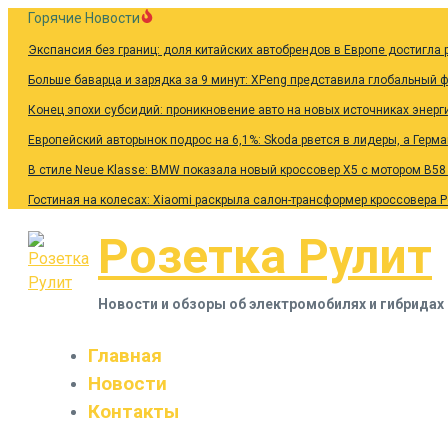
Перейти
Горячие Новости
к
Экспансия без границ: доля китайских автобрендов в Европе достигла 
содержанию
Больше баварца и зарядка за 9 минут: XPeng представила глобальный 
Конец эпохи субсидий: проникновение авто на новых источниках энерг
Европейский авторынок подрос на 6,1%: Skoda рвется в лидеры, а Герм
В стиле Neue Klasse: BMW показала новый кроссовер X5 с мотором B58
Гостиная на колесах: Xiaomi раскрыла салон-трансформер кроссовера 
Розетка Рулит
Новости и обзоры об электромобилях и гибридах
Главная
Новости
Контакты