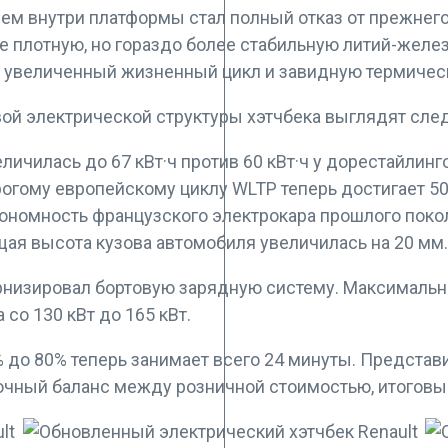
ем внутри платформы стал полный отказ от прежнего
е плотную, но гораздо более стабильную литий-желе
т увеличенный жизненный цикл и завидную термичес
ой электрической структуры хэтчбека выглядят сл
личилась до 67 кВт·ч против 60 кВт·ч у дорестайлин
огому европейскому циклу WLTP теперь достигает 50
тономность французского электрокара прошлого поко
щая высота кузова автомобиля увеличилась на 20 мм.
ернизировал бортовую зарядную систему. Максимал
со 130 кВт до 165 кВт.
 до 80% теперь занимает всего 24 минуты. Представи
очный баланс между розничной стоимостью, итоговы