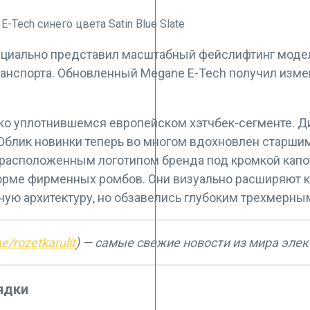
циально представил масштабный фейслифтинг модели
анспорта. Обновленный Megane E-Tech получил изме
езко уплотнившемся европейском хэтчбек-сегменте.
Облик новинки теперь во многом вдохновлен старшим
расположенным логотипом бренда под кромкой капот
рме фирменных ромбов. Они визуально расширяют ку
ую архитектуру, но обзавелись глубоким трехмерны
me/rozetkarulit
) — самые свежие новости из мира эле
ядки