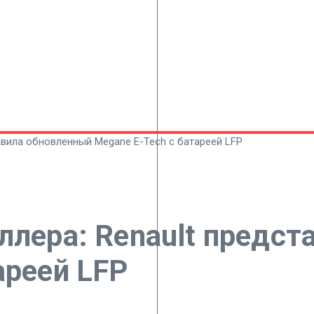
авила обновленный Megane E-Tech с батареей LFP
ллера: Renault предс
ареей LFP