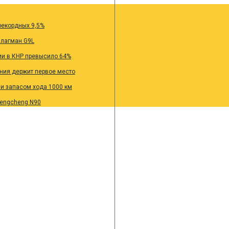
рекордных 9,5%
флагман G9L
ии в КНР превысило 64%
ания держит первое место
 и запасом хода 1000 км
Pengcheng N90